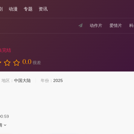
剧
动漫
专题
资讯
动作片
爱情片
科
集完结
0.0
很差
地区：
中国大陆
年份：
2025
00:59
情