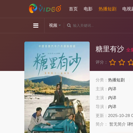
首页
电影
热播短剧
电视
视频
糖里有沙
全
评分：
分类：
热播短剧
主演：
内详
主演：
内详
导演：
内详
更新：
2025-10-28 
简介：
暂无简介
详