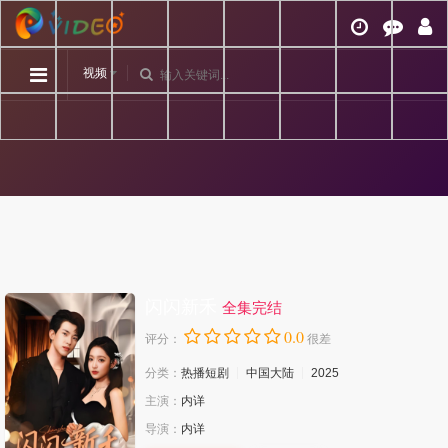
视频
闪闪新禾
全集完结
0.0
评分：
很差
分类：
热播短剧
中国大陆
2025
主演：
内详
导演：
内详