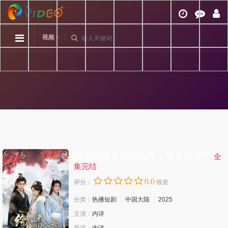
视频
绔少让我接近小公爷，我直接嫁了
全
集完结
0.0
评分：
很差
分类：
热播短剧
中国大陆
2025
主演：
内详