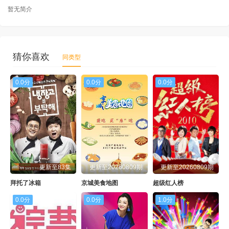
暂无简介
猜你喜欢
同类型
0.0分
0.0分
0.0分
更新至83集
更新至20260809期
更新至20260809期
拜托了冰箱
京城美食地图
超级红人榜
0.0分
0.0分
1.0分