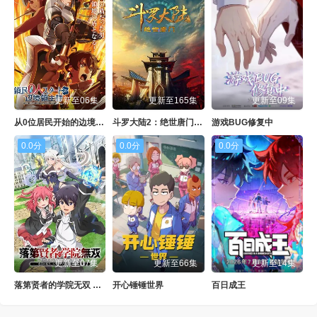
第55期加更
第56期加更
第56期加更
第57期加更
第58期加更
第59期加更
第60期加更
第61期加更
第62期加更
第63期加更
第64期加更
第65期加更
第66期加更
第67期加更
第68期加更
第69期加更
更新至06集
更新至165集
更新至09集
从0位居民开始的边境领主大人
斗罗大陆2：绝世唐门2023
游戏BUG修复中
第70期加更
第71期加更
第72期加更
第73期加更
0.0分
0.0分
0.0分
第74期加更
第75期加更
第76期加更
第77期加更
第78期加更
第79期加更
第80期加更
第81期加更
第82期加更
第83期加更
第84期加更
第85期加更
第86期加更
第87期加更
第88期加更
第89期加更
更新至07集
更新至66集
更新至14集
第90期加更
第91期加更
第92期加更
第93期加更
落第贤者的学院无双 第二回转生，S等级作弊魔术师冒险记
开心锤锤世界
百日成王
第94期加更
第95期加更
第96期加更
第97期加更