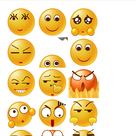
第98期加更
第99期加更
第109期加更
特别加更:春节特辑
第110期加更
第20250422期汪子问问问
第20250423期
第111期加更
第20250429期超长尊享版
第20250430期汪子问问问
第112期
第112期加更
第20250506期超长尊享版
第20250507期汪子问问问
第113期
第113期加更
第20250513期超长尊享版
第20250514期汪子问问问
第20250515期毛毛雪琴re《五哈》爆笑连连
第114期
第114期加更
第20250520期超长尊享版
第20250521期汪子问问问
第115期
第115期加更
第20250527期超长尊享版
第20250528期汪子问问问
第116期
第116期加更
第20250603期超长尊享版
第20250604期汪子问问问
第20250605期高甜预警!毛毛雪琴看《折腰》秒红温
第117期
第117期加更
第20250610期超长尊享版
第20250611期汪子问问问
第20250612期陷入热恋!王安宇说看自己吻戏很羞耻
第118期
第118期加更
第20250617期超长尊享版
第20250618期汪子问问问
第20250619期特别加更
第20250623期
第119期