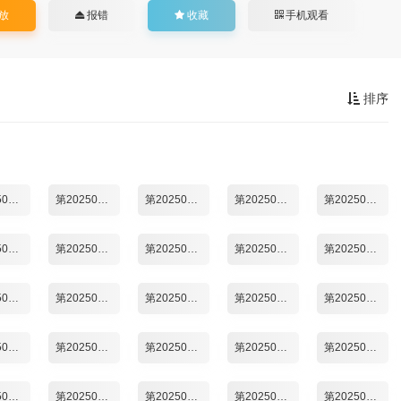
放
报错
收藏
手机观看
排序
第20250106期
第20250107期
第20250108期
第20250110期
第20250111期
第20250115期
第20250116期
第20250118期
第20250119期
第20250120期
第20250124期
第20250125期
第20250126期
第20250127期
第20250128期
第20250201期
第20250202期
第20250203期
第20250204期
第20250205期
第20250209期
第20250210期
第20250211期
第20250212期
第20250213期