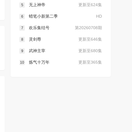
无上神帝
更新至624集
5
蜡笔小新第二季
HD
6
欢乐集结号
第20260708期
7
灵剑尊
更新至646集
8
武神主宰
更新至680集
9
炼气十万年
更新至365集
10