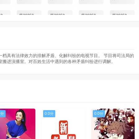
第20250217期
第20250218期
第20250219期
第20250220期
第20250221期
第20250225期
第20250226期
第20250227期
第20250228期
第20250301期
第20250305期
第20250306期
第20250307期
第20250308期
第20250309期
一档具有法律效力的排解矛盾、化解纠纷的电视节目。 节目将司法局的
室搬进演播室。对百姓生活中遇到的各种矛盾纠纷进行调解。
第20250313期
第20250314期
第20250315期
第20250316期
第20250317期
第20250321期
第20250322期
第20250323期
第20250324期
第20250325期
第20250329期
第20250330期
第20250331期
第20250401期
第20250402期
0分
0.0分
0.0分
第20250406期
第20250407期
第20250408期
第20250409期
第20250410期
第20250414期
第20250415期
第20250416期
第20250417期
第20250418期