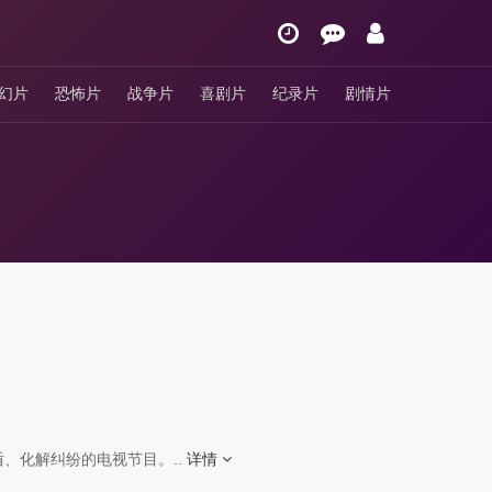
幻片
恐怖片
战争片
喜剧片
纪录片
剧情片
、化解纠纷的电视节目。..
详情