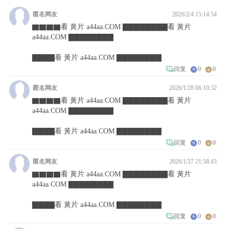
第185集
第186集
第187集
第188集
第189集
第190集
第191集
第192集
第193集
第194集
第195集
第196集
第197集
第198集
第199集
第200集
第201集
第202集
第203集
第204集
第205集
第206集
第207集
第208集
第209集
第210集
第211集
第212集
第213集
第214集
第215集
第216集
第217集
第218集
第219集
第220集
第221集
第222集
第223集
第224集
第225集
第226集
第227集
第228集