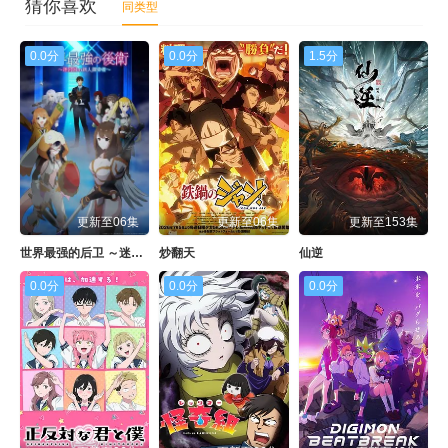
猜你喜欢
同类型
第57集
第58集
第59集
第60集
第61集
第62集
第63集
第64集
0.0分
0.0分
1.5分
第65集
第66集
第67集
第68集
第69集
第70集
第71集
第72集
第73集
第74集
第75集
第76集
更新至06集
更新至06集
更新至153集
第77集
第78集
第79集
第80集
世界最强的后卫 ～迷宫国的新人探索者～
炒翻天
仙逆
第81集
第82集
第83集
第84集
0.0分
0.0分
0.0分
第85集
第86集
第87集
第88集
第89集
第90集
第91集
第92集
第93集
第94集
第95集
第96集
第97集
第98集
第99集
第100集