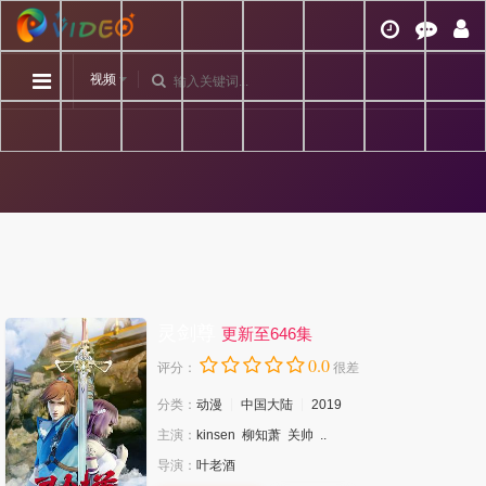
视频
灵剑尊
更新至646集
0.0
评分：
很差
分类：
动漫
中国大陆
2019
主演：
kinsen
柳知萧
关帅
..
导演：
叶老酒