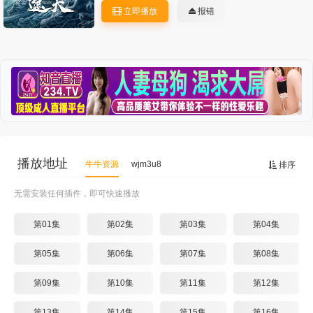
立即播放
报错
播放地址
牛牛资源
wjm3u8
排序
无需安装任何插件，即可快速播放
第01集
第02集
第03集
第04集
第05集
第06集
第07集
第08集
第09集
第10集
第11集
第12集
第13集
第14集
第15集
第16集