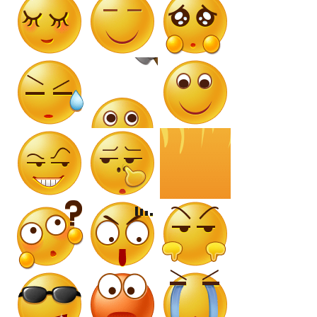
第101集
第102集
第103集
第104集
第105集
第106集
第107集
第108集
第109集
第110集
第111集
第112集
第113集
第114集
第115集
第116集
第118集
第119集
第120集
第121集
第122集
第123集
第124集
第125集
第126集