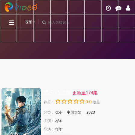
视频
遮天动画版
更新至174集
0.0
评分：
很差
分类：
动漫
中国大陆
2023
主演：
内详
导演：
内详