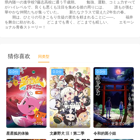
県内随一の進学校?藤志高校に通う千歳朔。 勉強、運動、コミュ力すべて
がハイレベルで、良くも悪くも注目を集める彼の周りには、 誰もが羨む
華やかな仲間たちが集っていた。 新たなクラスで迎えた2年生の春。
朔は、ひとりの引きこもり生徒の更生を頼まれることに——。 福井
を舞台に紡がれる、 どこまでも青く、どこまでも眩しい、 エモーシ
ョナル青春ストーリー！
猜你喜欢
同类型
0.0分
0.0分
0.0分
全104
更新至06集
更新至06集
星星狐的体验
文豪野犬 汪！第二季
令和的斑小姐