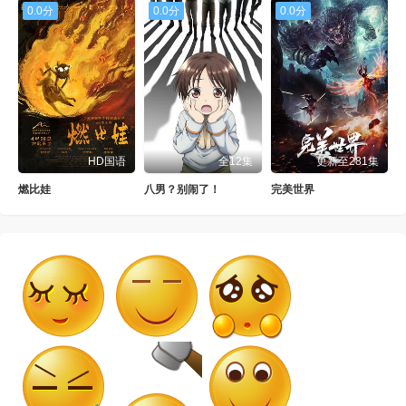
0.0分
0.0分
0.0分
HD国语
全12集
更新至281集
燃比娃
八男？别闹了！
完美世界