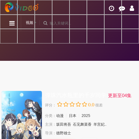
视频
弹珠汽水瓶里的千岁同学
更新至04集
0.0
评分：
很差
分类：
动漫
日本
2025
主演：
坂田将吾
石见舞菜香
羊宫妃..
导演：
德野雄士