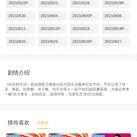
20210522Plus第5期
20210523慢直播第4期
20210528第6期
20210529Plus第6期
20210530慢直播第5期
20210604第7期
20210605Plus第7期
20210606慢直播第6期
20210611第8期
20210612Plus第8期
20210618第9期
20210619Plus第9期
20210620慢直播第7期
20210625第10期
20210626Plus第10期
20210627慢直播第8期
20210702第11期
20210703Plus第11期
20210704慢直播第9期
20210709第12期
20210710Plus第12期
20210716第13期
20210717Plus第13期
20210718慢直播第10期
剧情介绍
20210723第14期
20210724Plus第14期
第20210730期收官特辑
《向往的生活》是由湖南卫视推出的大型生活服务纪实节目。节目记录了何
炅、黄磊、彭昱畅、张子枫、张艺兴等人一起守拙归园田蘑菇屋，为观众带来
一幅“自力更生，自给自足，温情待客，完美生态”的生活画面。
猜你喜欢
同类型