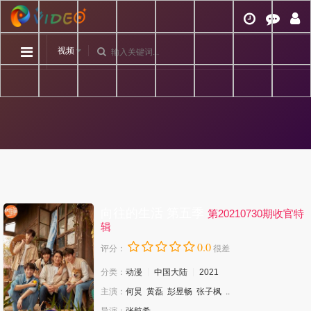
视频
向往的生活 第五季
第20210730期收官特
辑
0.0
评分：
很差
分类：
动漫
中国大陆
2021
主演：
何炅
黄磊
彭昱畅
张子枫
..