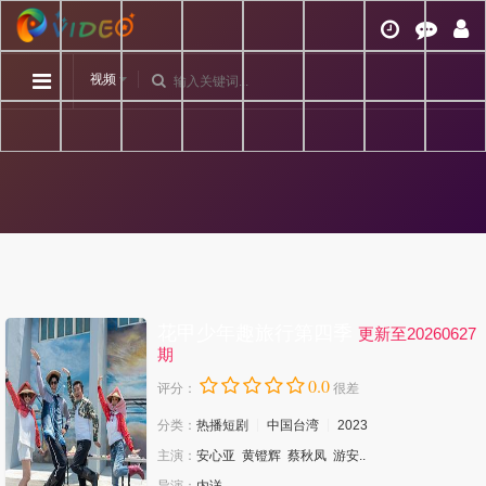
视频
花甲少年趣旅行第四季
更新至20260627
期
0.0
评分：
很差
分类：
热播短剧
中国台湾
2023
主演：
安心亚
黄镫辉
蔡秋凤
游安..