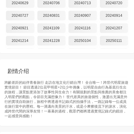
20240629
20240706
20240713
20240720
20240727
20240831
20240907
20240914
20240921
20241109
20241116
20241207
20241214
20241228
20250104
20250111
20250118
20250125
20250201
20250208
20250222
20250308
20250322
20250329
剧情介绍
20250331
20250412
20250419
20250426
跨齡差距的結伴青春旅行 走訪在地文化行銷台灣！ 全台唯一！跨世代明星旅遊
實境節目！ 節目透過2位花甲明星+2位少年偶像，以明星自由行為基底衍生出
20250503
20250517
20250531
20250607
的旅程，讓景點更添加了故事性與生命力！有關規劃的景點與推薦的美食都注
入明星們的觀點，令節目充滿想像力！ 世代差異的旅遊個性，激盪出充滿意外
行的實境自助旅行，旅程中將透過半記錄式的拍攝手法，一路記錄每一位成員
20250614
20250621
20250628
20250705
在旅行當中的歷程。每一滴邁向美景的汗水，或是小摩擦後流下的淚水，演化
成跨世代間的深厚友情！一幕幕的過程，觀眾們都將透過實境記錄式的鏡頭，
一起感受與感動！
20250712