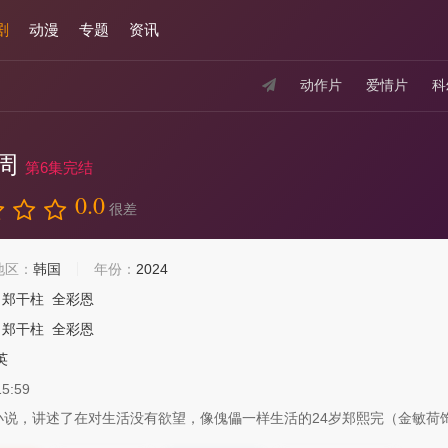
剧
动漫
专题
资讯
动作片
爱情片
科
周
第6集完结
0.0
很差
地区：
韩国
年份：
2024
郑干柱
全彩恩
郑干柱
全彩恩
英
15:59
小说，讲述了在对生活没有欲望，像傀儡一样生活的24岁郑熙完（金敏荷饰