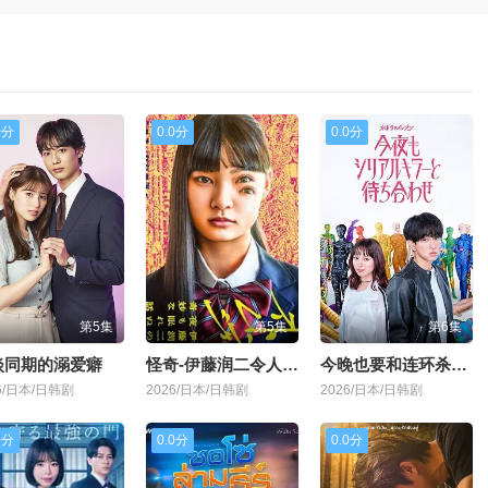
0分
0.0分
0.0分
第5集
第5集
第6集
淡同期的溺爱癖
怪奇-伊藤润二令人彻夜难眠的奇异故事
今晚也要和连环杀手约会
6/日本/日韩剧
2026/日本/日韩剧
2026/日本/日韩剧
0分
0.0分
0.0分