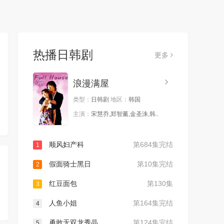
热播日韩剧
更多
浪漫满屋
类型：
日韩剧
地区：
韩国
主演：
宋慧乔,郑智薰,金圣洙,韩..
顺风妇产科
第684集完结
1
假面骑士黑日
第10集完结
2
红豆面包
第130集
3
人鱼小姐
第164集完结
4
勇敢无双龙秀晶
第124集完结
5