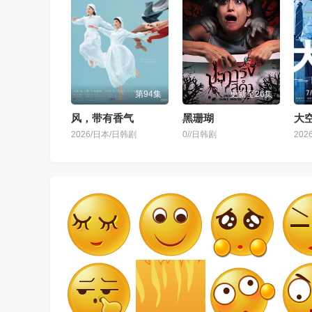
第94集
更新至26集
风，带有香气
黑珊瑚
大空
2026/日本/日韩剧
0//日韩剧
202