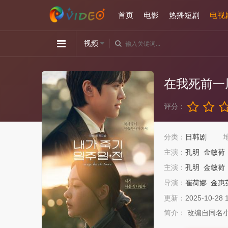
首页
电影
热播短剧
电视
视频
在我死前一
评分：
分类：
日韩剧
主演：
孔明
金敏荷
主演：
孔明
金敏荷
导演：
崔荷娜
金惠
更新：
2025-10-28 
简介：
改编自同名