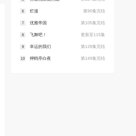
烂漫
第90集完结
6
优雅帝国
第105集完结
7
飞舞吧！
更新至115集
8
幸运的我们
第128集完结
9
狎鸥亭白夜
第149集完结
10