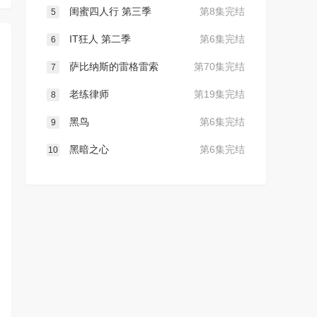
闺蜜四人行 第三季
第8集完结
5
IT狂人 第二季
第6集完结
6
萨比纳斯的雷格雷索
第70集完结
7
老练律师
第19集完结
8
黑鸟
第6集完结
9
黑暗之心
第6集完结
10