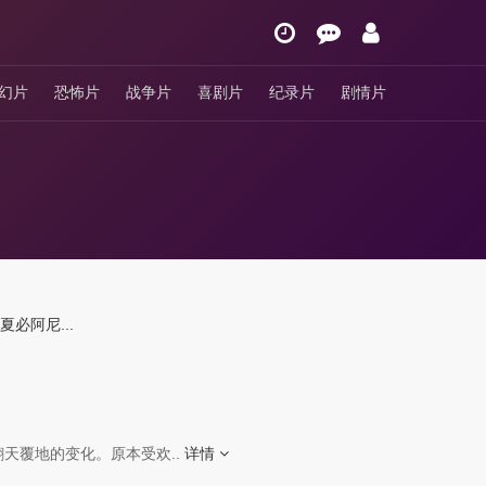
幻片
恐怖片
战争片
喜剧片
纪录片
剧情片
夏必阿尼...
天覆地的变化。原本受欢..
详情