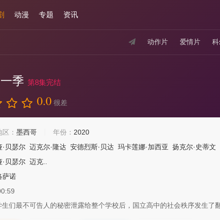
剧
动漫
专题
资讯
动作片
爱情片
科
第一季
第8集完结
0.0
很差
地区：
墨西哥
年份：
2020
娅·贝瑟尔
迈克尔·隆达
安德烈斯·贝达
玛卡莲娜·加西亚
扬克尔·史蒂文
娅·贝瑟尔
迈克..
洛萨诺
00:59
学生们最不可告人的秘密泄露给整个学校后，国立高中的社会秩序发生了翻