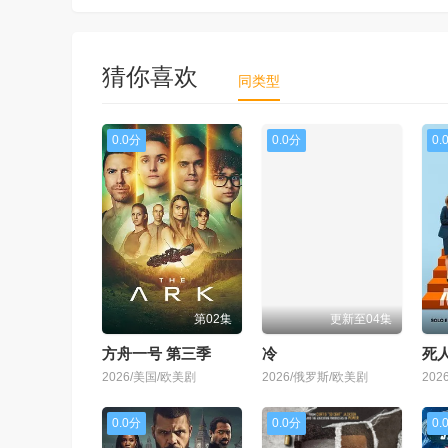
猜你喜欢
同类型
0.0分
0.0分
0.
第02集
更新至04集
方舟一号 第三季
冷
死人
2026/美国/欧美剧
2026/俄罗斯/欧美剧
20
0.0分
0.0分
0.