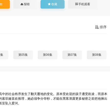
放
报错
收藏
手机观看
排序
4集
第05集
第06集
第07集
第08集
高中的社会秩序发生了翻天覆地的变化。原本受欢迎的孩子遭受欺凌，而原本
的索菲娅喜欢推理，她必须争分夺秒，才能在黑客泄露更多秘密之前把他揪出
甚至坠入爱河。