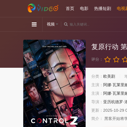
首页
电影
热播短剧
电视
视频
复原行动 
评分：
分类：
欧美剧
主演：
阿娜·瓦莱里
主演：
阿娜·瓦莱里
导演：
亚历杭德罗·
更新：
2025-10-29 
简介：
黑客开始将