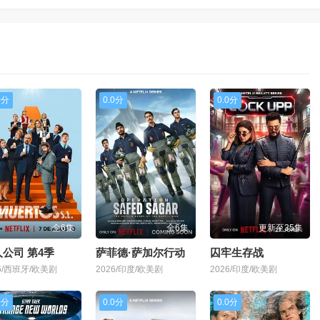
0分
0.0分
0.0分
全6集
全6集
更新至35集
公司 第4季
萨菲德·萨加尔行动
囚牢生存战
26/西班牙/欧美剧
2026/印度/欧美剧
2026/印度/欧美剧
0分
0.0分
0.0分