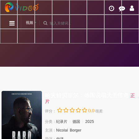
视频
哈夫特贝菲尔：德国说唱天王传奇
正
片
0.0
评分：
很差
分类：
纪录片
德国
2025
主演：
Nicolai
Borger