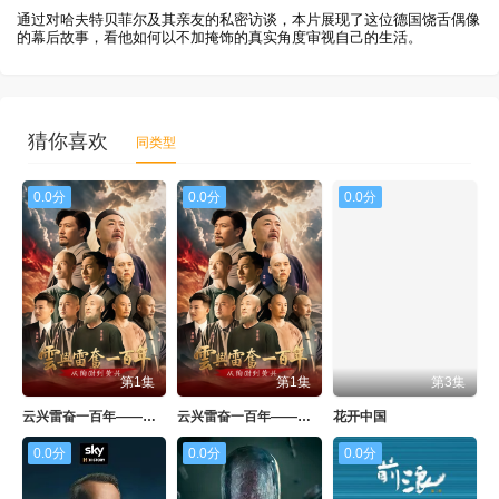
通过对哈夫特贝菲尔及其亲友的私密访谈，本片展现了这位德国饶舌偶像
的幕后故事，看他如何以不加掩饰的真实角度审视自己的生活。
猜你喜欢
同类型
0.0分
0.0分
0.0分
第1集
第1集
第3集
云兴雷奋一百年——从陶澍到黄兴
云兴雷奋一百年——从陶澍到黄兴
花开中国
0.0分
0.0分
0.0分