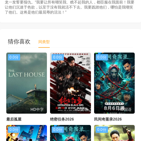
龙一发誓要报仇。“我要让所有嘲笑我、瞧不起我的人，都臣服在我面前！我要
让他们沉迷于色欲，以至于没有我就活不下去。我要践踏他们，哪怕是我嘲笑
了他们。这将是他们最屈辱的活法！”
猜你喜欢
同类型
0.0分
0.0分
0.0分
HD中字
HD国语
HD国语
最后孤屋
绝密任务2026
民间奇案录2026
0.0分
0.0分
0.0分