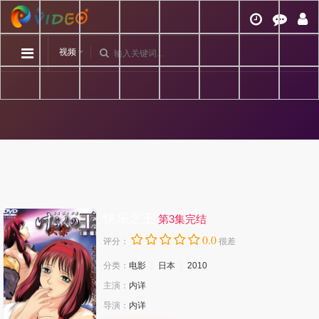
视频
快乐之王
第3集完结
0.0
评分：
很差
分类：
电影
日本
2010
主演：
内详
导演：
内详