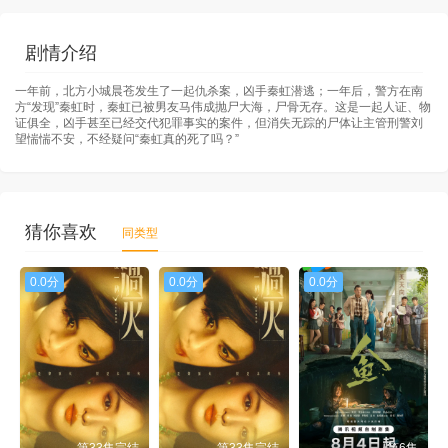
剧情介绍
一年前，北方小城晨苍发生了一起仇杀案，凶手秦虹潜逃；一年后，警方在南
方“发现”秦虹时，秦虹已被男友马伟成抛尸大海，尸骨无存。这是一起人证、物
证俱全，凶手甚至已经交代犯罪事实的案件，但消失无踪的尸体让主管刑警刘
望惴惴不安，不经疑问“秦虹真的死了吗？”
猜你喜欢
同类型
0.0分
0.0分
0.0分
第33集完结
第33集完结
第6集