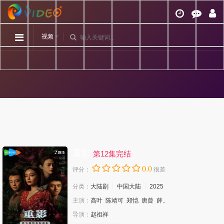
视频
重影
第12集完结
0.0
评分：
很差
分类：
大陆剧
中国大陆
2025
主演：
高叶
陈靖可
郑恺
唐曾
薛..
导演：
赵祖祥