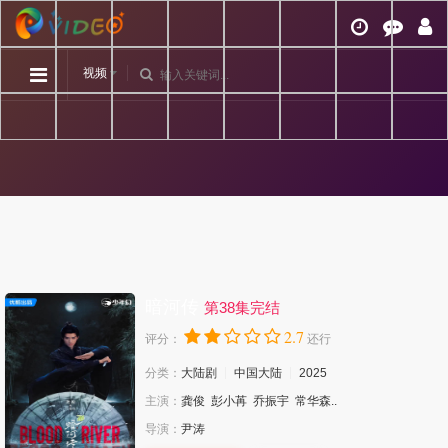
视频
暗河传
第38集完结
2.7
评分：
还行
分类：
大陆剧
中国大陆
2025
主演：
龚俊
彭小苒
乔振宇
常华森..
导演：
尹涛