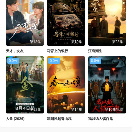
第18集
第10集
第28集
天才，女友
马背上的银行
江海潮生
0.0分
0.0分
0.0分
第12集
第14集
第10集完结
人鱼 (2026)
寒阳风起春山境
我以纸人镇百鬼