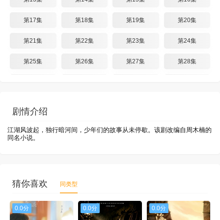
第17集
第18集
第19集
第20集
第21集
第22集
第23集
第24集
第25集
第26集
第27集
第28集
第29集
第30集
第31集
第32集
第33集
第34集
第35集
第36集
剧情介绍
第37集
第38集
江湖风波起，独行暗河间，少年们的故事从未停歇。
该剧改编自周木楠的
同名小说。
猜你喜欢
同类型
0.0分
0.0分
0.0分