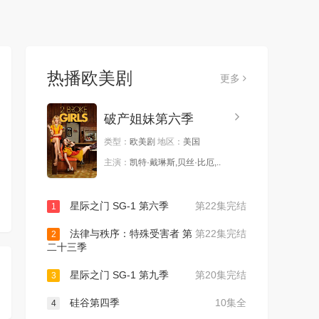
热播欧美剧
更多
破产姐妹第六季
类型：
欧美剧
地区：
美国
主演：
凯特·戴琳斯,贝丝·比厄,..
星际之门 SG-1 第六季
第22集完结
1
法律与秩序：特殊受害者 第
第22集完结
2
二十三季
星际之门 SG-1 第九季
第20集完结
3
硅谷第四季
10集全
4