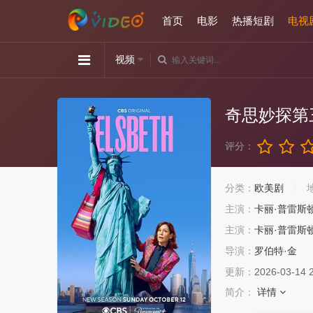
首页
电影
热播短剧
电视
视频
奇思妙探第
评分：
分类：
欧美剧
主演：
卡丽·普雷斯
主演：
卡丽·普雷斯
导演：
罗伯特·金
更新：
2026-03-14 
简介：
详情