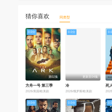
猜你喜欢
同类型
0.0分
0.0分
0.
第02集
更新至04集
方舟一号 第三季
冷
死人
2026/美国/欧美剧
2026/俄罗斯/欧美剧
20
0.0分
0.0分
0.