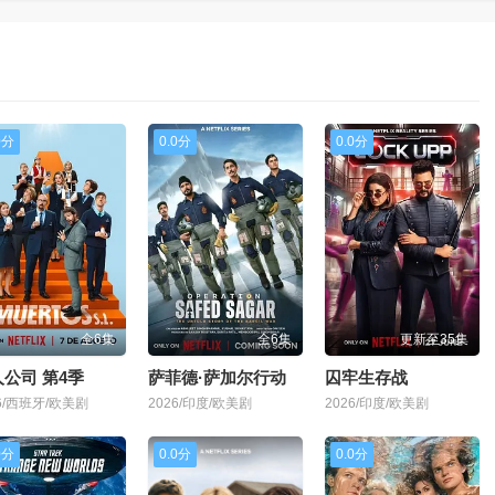
0分
0.0分
0.0分
全6集
全6集
更新至35集
公司 第4季
萨菲德·萨加尔行动
囚牢生存战
26/西班牙/欧美剧
2026/印度/欧美剧
2026/印度/欧美剧
0分
0.0分
0.0分