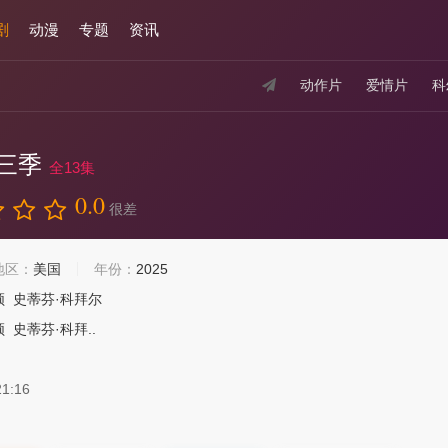
剧
动漫
专题
资讯
动作片
爱情片
科
三季
全13集
0.0
很差
地区：
美国
年份：
2025
顿
史蒂芬·科拜尔
顿
史蒂芬·科拜..
21:16