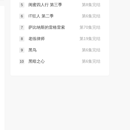
闺蜜四人行 第三季
第8集完结
5
IT狂人 第二季
第6集完结
6
萨比纳斯的雷格雷索
第70集完结
7
老练律师
第19集完结
8
黑鸟
第6集完结
9
黑暗之心
第6集完结
10