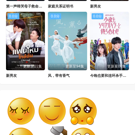
第一声啼哭母子救命急救班
家庭关系证明书
新男友
0.0分
0.0分
0.0分
更新至01集
更新至94集
更新至06集
新男友
风，带有香气
今晚也要和连环杀手约会