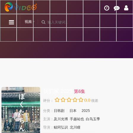
视频
我们家 2025
第6集
0.0
评分：
很差
分类：
日韩剧
日本
2025
主演：
及川光博
手越祐也
白鸟玉季
导演：
鲸冈弘识
北川瞳