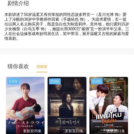
剧情介绍
本剧讲述了50岁温柔又有些笨拙的同性恋波多野玄一（及川光博 饰）爱
上了冷酷的38岁中学教师作田索（手越祐也 饰）。为追求爱情，玄一提
出以两人名义购买房子，既是告白也为制造羁绊。意外地，他们遇到15岁
少女楠萤（白鸟玉季 饰），她提出用3000万“雇佣”玄一扮演半年父亲。三
人在社会边缘形成奇妙同居生活，笑中带泪，展开温暖又古怪的家庭与爱
情喜剧。
猜你喜欢
同类型
0.0分
0.0分
0.0分
更新至05集
更新至23集
更新至01集