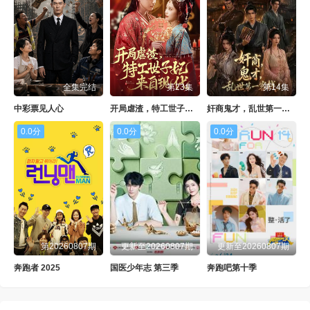
全集完结
第23集
第14集
中彩票见人心
开局虐渣，特工世子妃来自现代
奸商鬼才，乱世第一客栈!
0.0分
0.0分
0.0分
第20260807期
更新至20260807期
更新至20260807期
奔跑者 2025
国医少年志 第三季
奔跑吧第十季