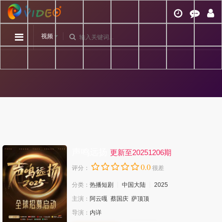
视频
声鸣远扬
更新至20251206期
0.0
评分：
很差
分类：
热播短剧
中国大陆
2025
主演：
阿云嘎
蔡国庆
萨顶顶
导演：
内详