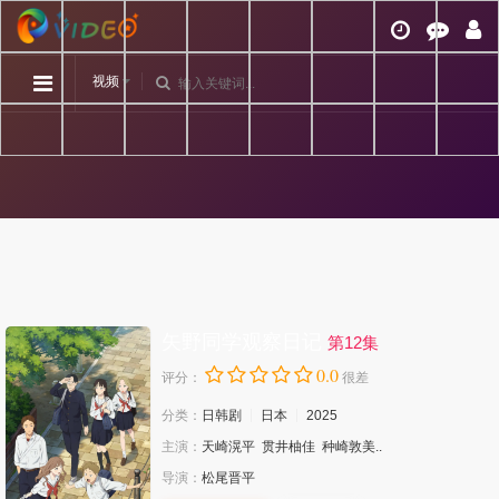
视频
矢野同学观察日记
第12集
0.0
评分：
很差
分类：
日韩剧
日本
2025
主演：
天崎滉平
贯井柚佳
种崎敦美..
导演：
松尾晋平