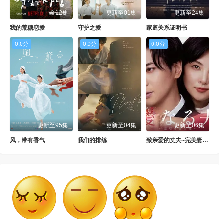
全12集
更新至01集
更新至24集
我的荒糖恋爱
守护之爱
家庭关系证明书
0.0分
0.0分
0.0分
更新至95集
更新至04集
更新至06集
风，带有香气
我们的排练
致亲爱的丈夫~完美妻子的谎言~