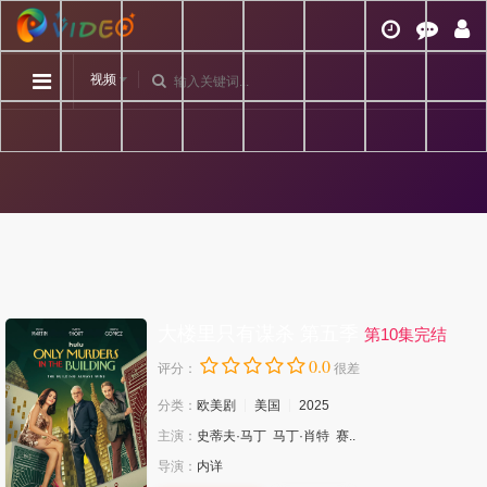
视频
大楼里只有谋杀 第五季
第10集完结
0.0
评分：
很差
分类：
欧美剧
美国
2025
主演：
史蒂夫·马丁
马丁·肖特
赛..
导演：
内详