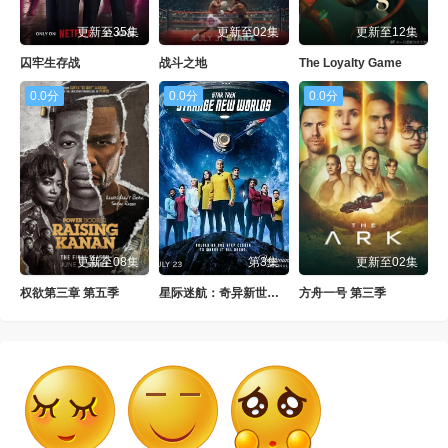
更新至35集
更新至02集
更新至12集
囚牢生存战
战斗之地
The Loyalty Game
0.0分
0.0分
0.0分
更新至08集
第3集
更新至02集
权欲第三章 第五季
星际迷航：奇异新世界 第四季
方舟一号 第三季