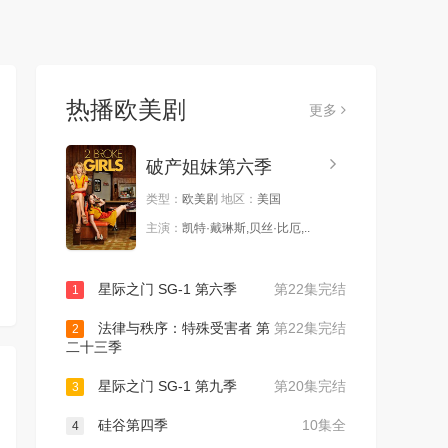
热播欧美剧
更多
破产姐妹第六季
类型：
欧美剧
地区：
美国
主演：
凯特·戴琳斯,贝丝·比厄,..
星际之门 SG-1 第六季
第22集完结
1
法律与秩序：特殊受害者 第
第22集完结
2
二十三季
星际之门 SG-1 第九季
第20集完结
3
硅谷第四季
10集全
4