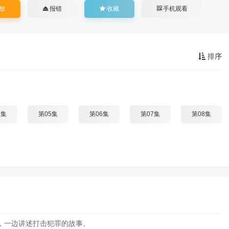
放
报错
收藏
手机观看
排序
4集
第05集
第06集
第07集
第08集
，一边讲述打击犯罪的故事。