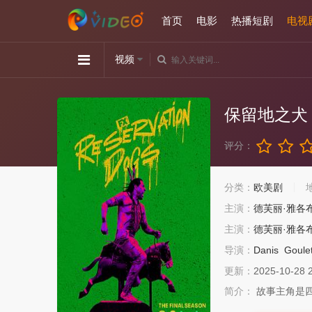
首页
电影
热播短剧
电视
视频
保留地之犬
评分：
分类：
欧美剧
主演：
德芙丽·雅各
主演：
德芙丽·雅各
导演：
Danis
Goule
更新：
2025-10-28 
简介：
故事主角是