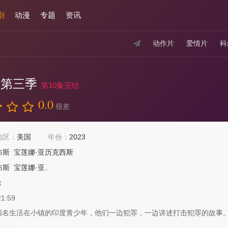
剧
动漫
专题
资讯
动作片
爱情片
科
 第三季
第10集完结
0.0
很差
地区：
美国
年份：
2023
布斯
宝莲娜·亚历克西斯
布斯
宝莲娜·亚..
t
21:59
四名生活在小镇的印度青少年，他们一边犯罪，一边讲述打击犯罪的故事