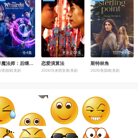
全4集
更新至04集
全8集
少年魔法师：后继者 第三季
恋爱演算法
斯特林角
6/美国/欧美剧
2026/马来西亚/欧美剧
2026/美国/欧美剧