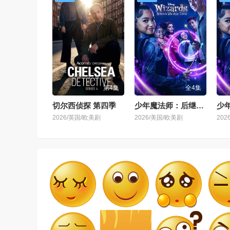
第4集
全4集
切尔西侦探 第四季
少年魔法师：后继者 第三季
2026/英国/欧美剧
2026/美国/欧美剧
202