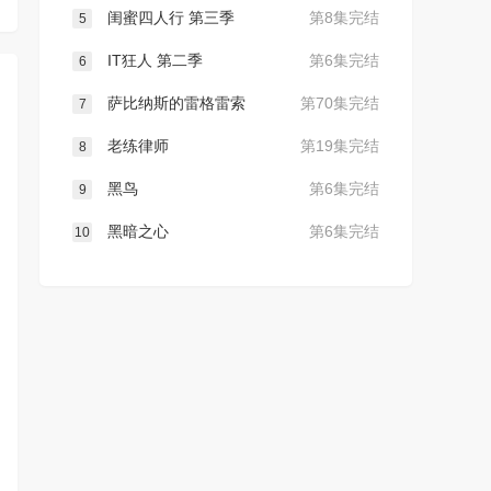
闺蜜四人行 第三季
第8集完结
5
IT狂人 第二季
第6集完结
6
萨比纳斯的雷格雷索
第70集完结
7
老练律师
第19集完结
8
黑鸟
第6集完结
9
黑暗之心
第6集完结
10