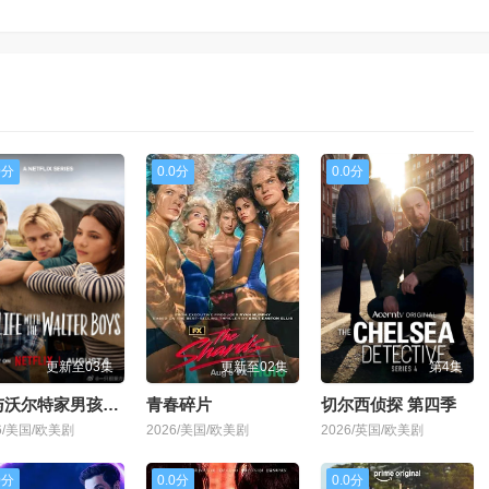
0分
0.0分
0.0分
更新至03集
更新至02集
第4集
我与沃尔特家男孩的生活 第三季
青春碎片
切尔西侦探 第四季
6/美国/欧美剧
2026/美国/欧美剧
2026/英国/欧美剧
0分
0.0分
0.0分