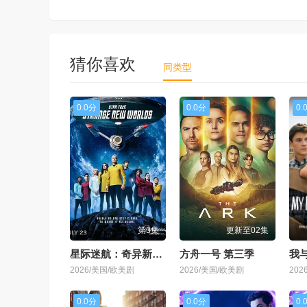
猜你喜欢
同类型
0.0分
0.0分
0.
第3集
更新至02集
星际迷航：奇异新世界 第四季
方舟一号 第三季
2026/美国/欧美剧
2026/美国/欧美剧
202
0.0分
0.0分
0.