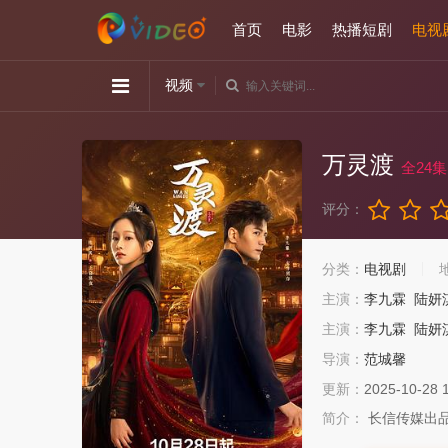
首页
电影
热播短剧
电视
视频
万灵渡
全24集
评分：
分类：
电视剧
主演：
李九霖
陆妍
主演：
李九霖
陆妍
导演：
范城馨
更新：
2025-10-28 
简介：
长信传媒出