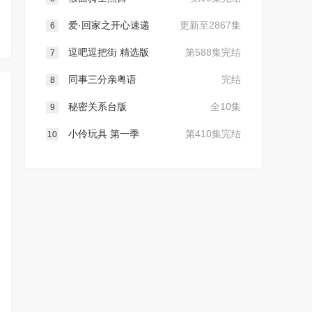
爱·回家之开心速递
更新至2867集
6
逗吧逗把街 精选版
第588集完结
7
同事三分亲粤语
完结
8
秘密关系台版
全10集
9
小伶玩具 第一季
第410集完结
10