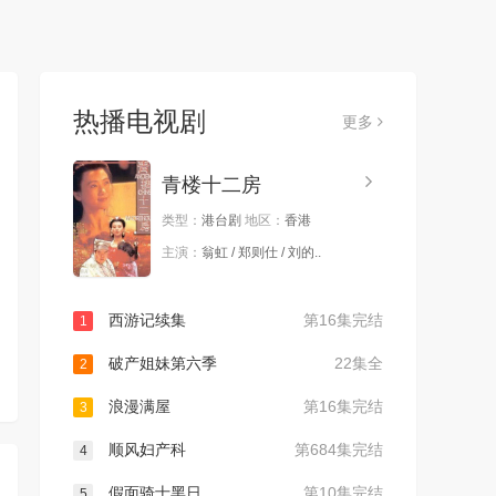
热播电视剧
更多
青楼十二房
类型：
港台剧
地区：
香港
主演：
翁虹 / 郑则仕 / 刘的..
西游记续集
第16集完结
1
破产姐妹第六季
22集全
2
浪漫满屋
第16集完结
3
顺风妇产科
第684集完结
4
假面骑士黑日
第10集完结
5