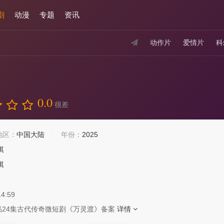
剧
动漫
专题
资讯
动作片
爱情片
科
0.0
很差
地区：
中国大陆
年份：
2025
淇
淇
14:59
品24集古代传奇微短剧《万灵渡》备案
详情