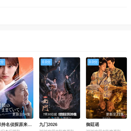
0分
0.0分
0.0分
更新至04集
更新至20集
更新至21集
请保持名侦探原来的样子
九门2026
御廷谣