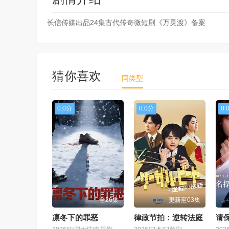
长信传媒出品24集古代传奇微短剧《万灵渡》备案
猜你喜欢
同类型
0.0分
0.0分
0.
全26集
更新至03集
凛冬下的罪恶
律政节拍：逆转法庭