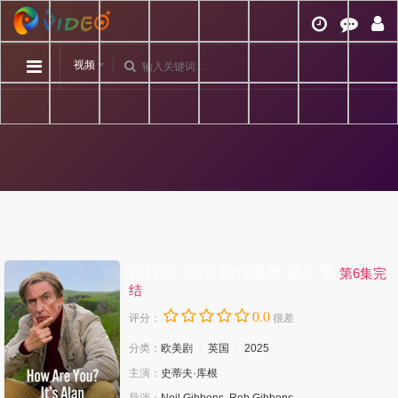
视频
你好吗 艾伦·帕特里奇 第一季
第6集完
结
0.0
评分：
很差
分类：
欧美剧
英国
2025
主演：
史蒂夫·库根