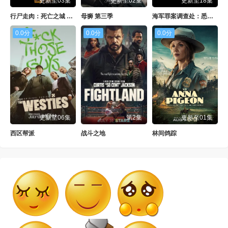
更新至03集
更新至02集
更新至18集
行尸走肉：死亡之城 第三季
母狮 第三季
海军罪案调查处：悉尼第三季
0.0分
0.0分
0.0分
更新至06集
第2集
更新至01集
西区帮派
战斗之地
林间鸽踪