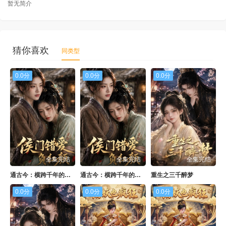
暂无简介
猜你喜欢
同类型
0.0分
0.0分
0.0分
全集完结
全集完结
全集完结
通古今：横跨千年的超时空救赎
通古今：横跨千年的超时空救赎
重生之三千醉梦
0.0分
0.0分
0.0分