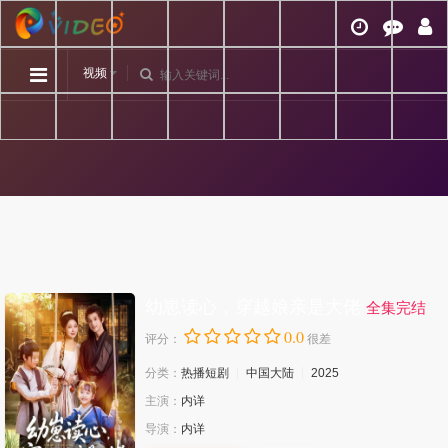
视频
幼崽读心，穿越娘亲是大佬
全集完结
0.0
评分：
很差
分类：
热播短剧
中国大陆
2025
主演：
内详
导演：
内详