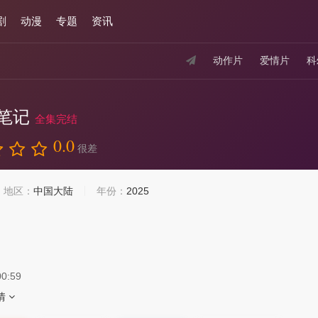
剧
动漫
专题
资讯
动作片
爱情片
科
笔记
全集完结
0.0
很差
地区：
中国大陆
年份：
2025
00:59
情