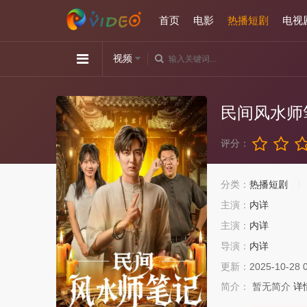
首页
电影
热播短剧
电视
视频
民间风水师
评分：
分类：
热播短剧
主演：
内详
主演：
内详
导演：
内详
更新：
2025-10-28 
简介：
暂无简介
详