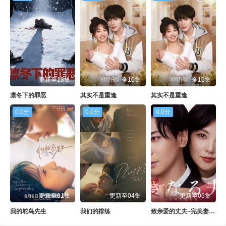
更新至18集
全16集
全16集
凛冬下的罪恶
其实不是重逢
其实不是重逢
0.0分
0.0分
0.0分
更新至01集
更新至04集
更新至06集
我的鸵鸟先生
我们的排练
致亲爱的丈夫~完美妻子的谎言~