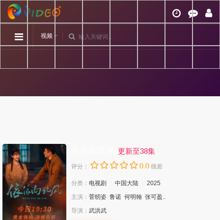
视频
依依向北风
更新至38集
0.0
评分：
很差
分类：
电视剧
中国大陆
2025
主演：
菅纫姿
鲁诺
何明翰
张可盈..
导演：
武洪武