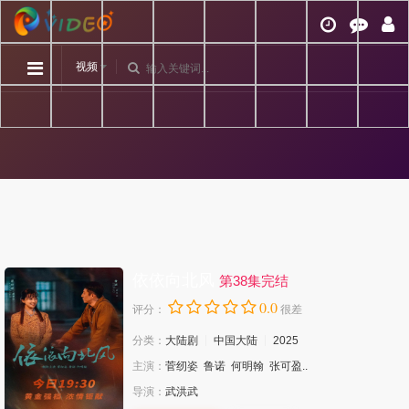
视频
依依向北风
第38集完结
0.0
评分：
很差
分类：
大陆剧
中国大陆
2025
主演：
菅纫姿
鲁诺
何明翰
张可盈..
导演：
武洪武