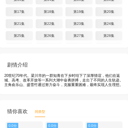
第17集
第18集
第19集
第20集
第21集
第22集
第23集
第24集
第25集
第26集
第27集
第28集
第29集
第30集
第31集
第32集
第33集
第34集
第35集
第36集
剧情介绍
第37集
第38集
20世纪70年代。梁川市的一群知青在下乡时结下了深厚情谊，他们在返
城、高考、改革开放等一系列大潮中奋勇拼搏，走出了不同的人生轨迹。
主角俞乐山、盛雪竹通过努力奋斗，克服重重困难，最终实现人生理想。
猜你喜欢
同类型
0.0分
0.0分
0.0分