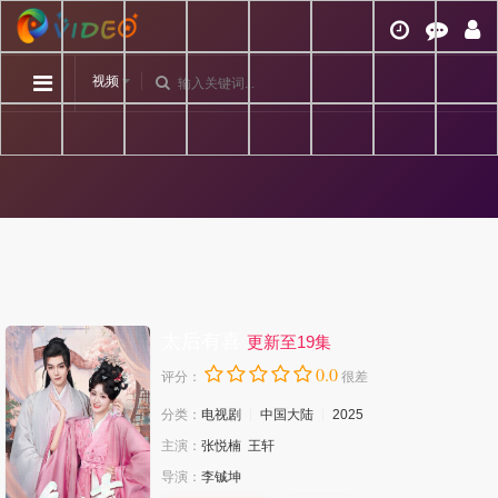
视频
太后有喜
更新至19集
0.0
评分：
很差
分类：
电视剧
中国大陆
2025
主演：
张悦楠
王轩
导演：
李铖坤