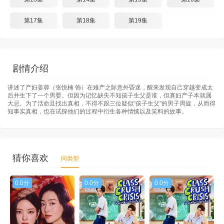
第17集
第18集
第19集
剧情介绍
讲述了产妇姜蓉（张悦楠 饰）在难产之际意外昏迷，醒来发现自己穿越变成太
后并生下了一个男婴。但因为记忆缺失不知孩子生父是谁，但寡妇产子本就属
大忌。为了活命且找出真相，不得不跟三位疑似“孩子生父”的男子周旋，从而得
知事实真相，也在试探他们的过程中衍生各种情愫以及笑料的故事。
猜你喜欢
同类型
0.0分
0.0分
0.0分