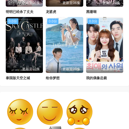
更新至06集
更新至06集
更新至28集
明明已经杀了丈夫
龙婆虎
黑珊瑚
0.0分
0.0分
0.0分
更新至03集
更新至09集
更新至03集
泰国版天空之城
给你梦想
我的偶像总裁