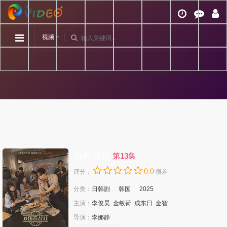
视频
台风商社
第13集
0.0
评分：
很差
分类：
日韩剧
韩国
2025
主演：
李俊昊
金敏荷
成东日
金智..
导演：
李娜静