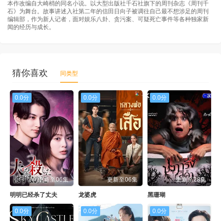
本作改编自大崎梢的同名小说。以大型出版社千石社旗下的周刊杂志《周刊千
石》为舞台。故事讲述入社第二年的信田日向子被调往自己最不想涉足的周刊
编辑部，作为新人记者，面对娱乐八卦、贪污案、可疑死亡事件等各种独家新
闻的经历与成长。
猜你喜欢
同类型
0.0分
0.0分
0.0分
更新至06集
更新至06集
更新至28集
明明已经杀了丈夫
龙婆虎
黑珊瑚
0.0分
0.0分
0.0分