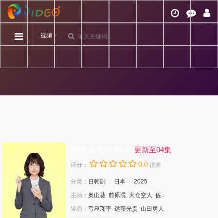
视频
独家新闻的雏鸟
更新至04集
0.0
评分：
很差
分类：
日韩剧
日本
2025
主演：
奥山葵
前原滉
大仓空人
佐..
导演：
弓座翔平
远藤光贵
山田勇人