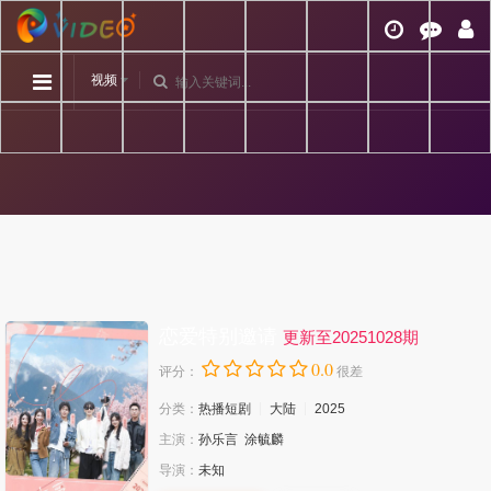
视频
恋爱特别邀请
更新至20251028期
0.0
评分：
很差
分类：
热播短剧
大陆
2025
主演：
孙乐言
涂毓麟
导演：
未知