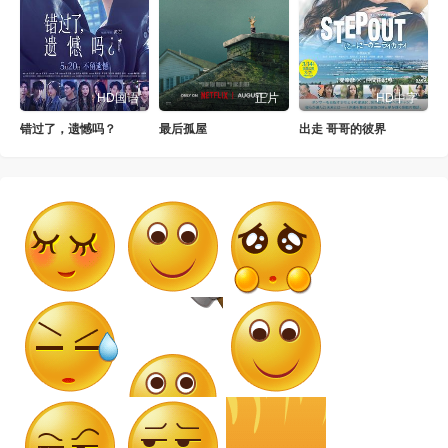
HD国语
正片
HD中字
错过了，遗憾吗？
最后孤屋
出走 哥哥的彼界