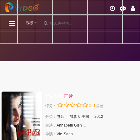
视频
妈妈劫
正片
0.0
评分：
很差
分类：
电影
加拿大,美国
2012
主演：
Annabeth Gish
..
导演：
Vic
Sarin