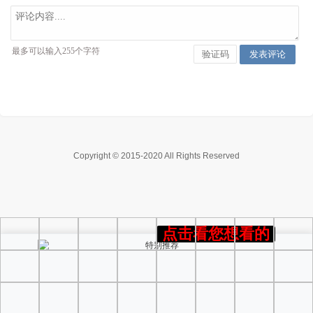
Copyright © 2015-2020 All Rights Reserved
点击看您想看的